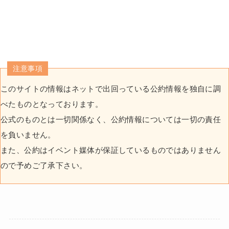
注意事項
このサイトの情報はネットで出回っている公約情報を独自に調
べたものとなっております。
公式のものとは一切関係なく、公約情報については一切の責任
を負いません。
また、公約はイベント媒体が保証しているものではありません
ので予めご了承下さい。