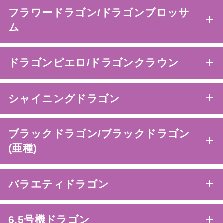
フラワードラゴン/ドラゴンブロッサ
ム
ドラゴンピエロ/ドラゴンクラウン
シャイニングドラゴン
ブラックドラゴン/ブラックドラゴン
(亜種)
バラエティドラゴン
6.5号機ドラゴン