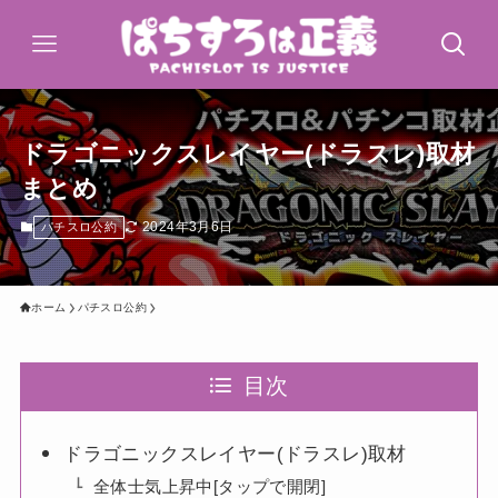
ドラゴニックスレイヤー(ドラスレ)取材
まとめ
2024年3月6日
パチスロ公約
ホーム
パチスロ公約
目次
ドラゴニックスレイヤー(ドラスレ)取材
全体士気上昇中[タップで開閉]