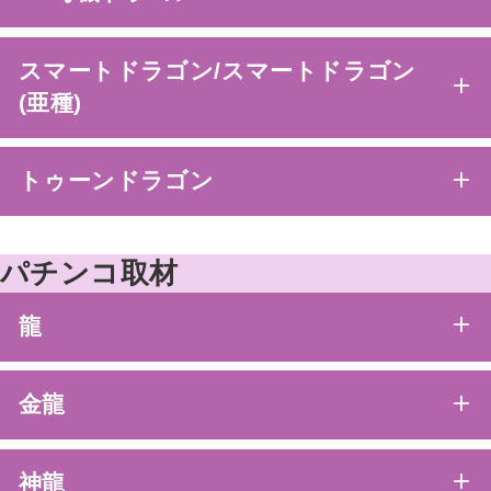
スマートドラゴン/スマートドラゴン
(亜種)
トゥーンドラゴン
パチンコ取材
龍
金龍
神龍