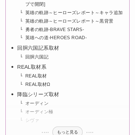
プで開閉]
英雄の軌跡～ヒーローズレポート～キャラ追加
英雄の軌跡～ヒーローズレポート～黒背景
勇者の軌跡-BRAVE STARS-
英雄への道-HEROES ROAD-
回胴六国記系取材
回胴六国記
REAL取材系
REAL取材
REAL取材Ω
降臨シリーズ取材
オーディン
オーディン極
シヴァ
もっと見る