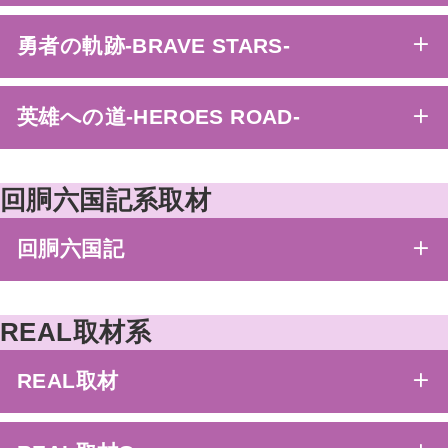
勇者の軌跡-BRAVE STARS-
英雄への道-HEROES ROAD-
回胴六国記系取材
回胴六国記
REAL取材系
REAL取材