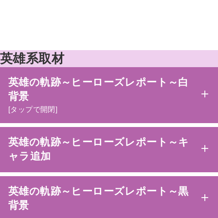
英雄系取材
英雄の軌跡～ヒーローズレポート～白
背景
[タップで開閉]
英雄の軌跡～ヒーローズレポート～キ
ャラ追加
英雄の軌跡～ヒーローズレポート～黒
背景