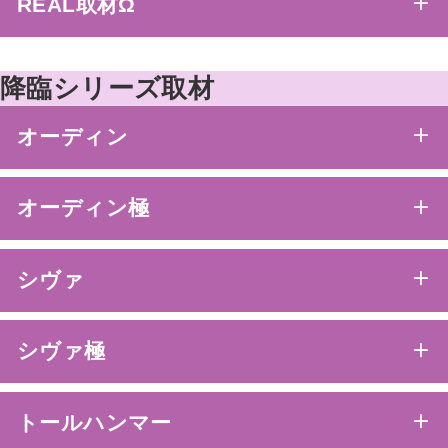
REAL取材Ω
降臨シリーズ取材
オーディン
オーディン極
シヴァ
シヴァ極
トールハンマー