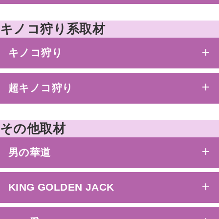
キノコ狩り系取材
キノコ狩り
超キノコ狩り
その他取材
男の華道
KING GOLDEN JACK