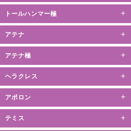
トールハンマー極
アテナ
アテナ極
ヘラクレス
アポロン
テミス