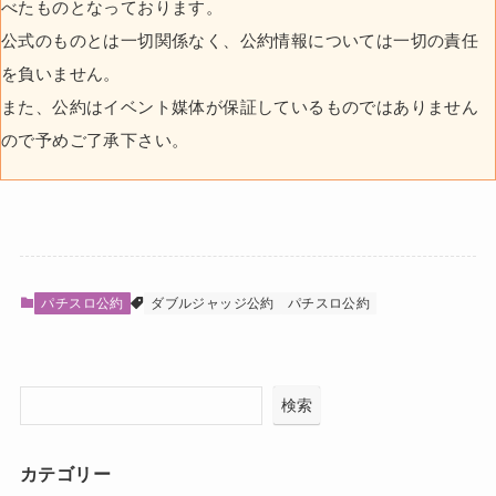
べたものとなっております。
公式のものとは一切関係なく、公約情報については一切の責任
を負いません。
また、公約はイベント媒体が保証しているものではありません
ので予めご了承下さい。
パチスロ公約
ダブルジャッジ公約
パチスロ公約
検索
カテゴリー