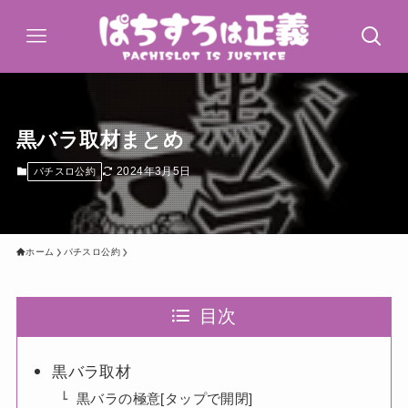
黒バラ取材まとめ
2024年3月5日
パチスロ公約
ホーム
パチスロ公約
目次
黒バラ取材
黒バラの極意[タップで開閉]