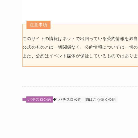
注意事項
このサイトの情報はネットで出回っている公約情報を独自
公式のものとは一切関係なく、公約情報については一切の
また、公約はイベント媒体が保証しているものではありま
パチスロ公約
パチスロ公約
肉はこう焼く公約