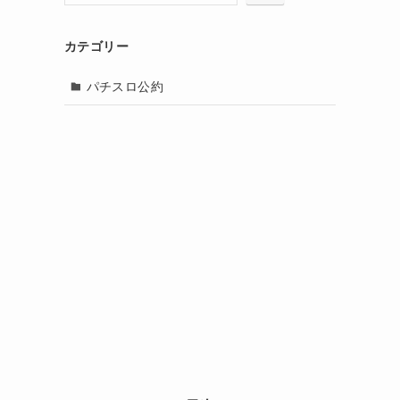
カテゴリー
パチスロ公約